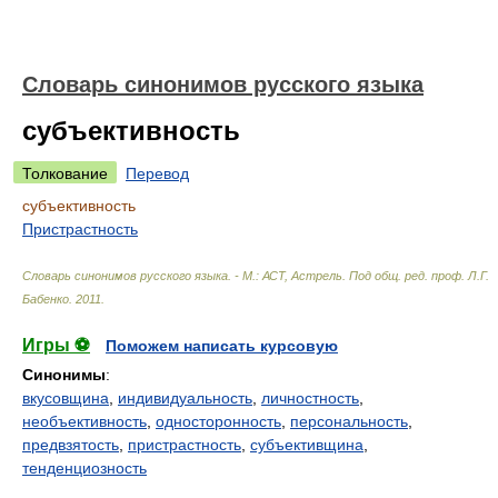
Словарь синонимов русского языка
субъективность
Толкование
Перевод
субъективность
Пристрастность
Словарь синонимов русского языка. - М.: АСТ, Астрель
.
Под общ. ред. проф. Л.Г.
Бабенко
.
2011
.
Игры ⚽
Поможем написать курсовую
Синонимы
:
вкусовщина
,
индивидуальность
,
личностность
,
необъективность
,
односторонность
,
персональность
,
предвзятость
,
пристрастность
,
субъективщина
,
тенденциозность