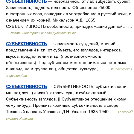
СУБЪЕКТИВНОСТЬ
— новолатинск., от лат. subjectum, субект.
Зависимость, подлежательность. Объяснение 25000
иностранных слов, вошедших в употребление в русский язык, с
означением их корней. Михельсон А.Д., 1865.
СУБЪЕКТИВНОСТЬ особенности, принадлежащие данной… …
Словарь иностранных слов русского языка
СУБЪЕКТИВНОСТЬ
— зависимость суждений, мнений,
представлений и т.п. от субъекта, его взглядов, интересов,
вкусов, предпочтений и т.д. (противоположность
объективность). Под субъектом может пониматься не только
индивид, но и группа лиц, общество, культура,… …
Философская
энциклопедия
СУБЪЕКТИВНОСТЬ
— СУБЪЕКТИВНОСТЬ, субъективности,
мн. нет, жен. (книжн.). отвлеч. сущ. к субъективный.
Субъективность взглядов. || Субъективное отношение к кому
чему нибудь. Проявить крайнюю субъективность в споре.
Толковый словарь Ушакова. Д.Н. Ушаков. 1935 1940 …
Толковый
словарь Ушакова